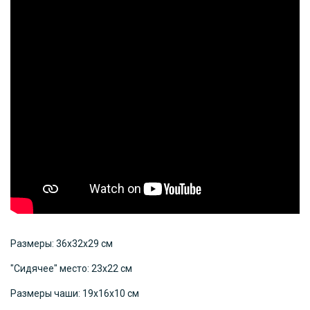
Размеры: 36х32х29 см
"Сидячее" место: 23х22 см
Размеры чаши: 19х16х10 см