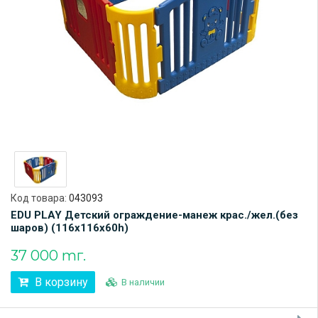
Код товара:
043093
EDU PLAY Детский ограждение-манеж крас./жел.(без
шаров) (116х116х60h)
37 000 тг.
В корзину
В наличии