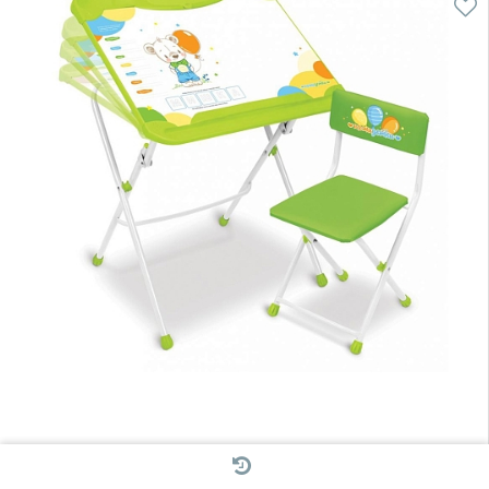
Код товара:
НИКА Набор мебели с Медвежонком стол + парта +