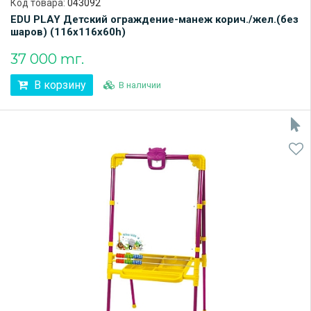
Код товара:
043092
EDU PLAY Детский ограждение-манеж корич./жел.(без
шаров) (116х116х60h)
37 000 тг.
В корзину
В наличии