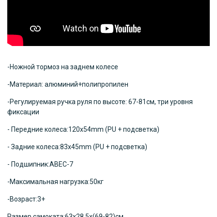
-Ножной тормоз на заднем колесе
-Материал: алюминий+полипропилен
-Регулируемая ручка руля по высоте: 67-81см, три уровня
фиксации
- Передние колеса:120х54mm (PU + подсветка)
- Задние колеса:83x45mm (PU + подсветка)
- Подшипник:
ABEC-7
-Максимальная нагрузка:50кг
-Возраст:3+
Размер самоката:63x28.5x(69-82)см