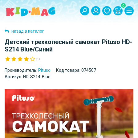
0
назад в каталог
Детский трехколесный самокат Pituso HD-
S214 Blue/Синий
( 1 )
Производитель:
Pituso
Код товара:
074507
Артикул:
HD-S214-Blue