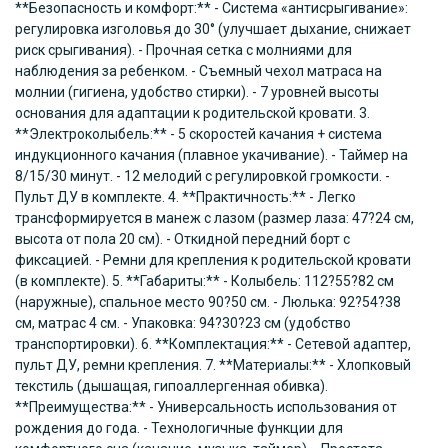
**Безопасность и комфорт:** - Система «антисрыгивание»:
регулировка изголовья до 30° (улучшает дыхание, снижает
риск срыгивания). - Прочная сетка с молниями для
наблюдения за ребенком. - Съемный чехол матраса на
молнии (гигиена, удобство стирки). - 7 уровней высоты
основания для адаптации к родительской кровати. 3.
**Электроколыбель:** - 5 скоростей качания + система
индукционного качания (плавное укачивание). - Таймер на
8/15/30 минут. - 12 мелодий с регулировкой громкости. -
Пульт ДУ в комплекте. 4. **Практичность:** - Легко
трансформируется в манеж с лазом (размер лаза: 47?24 см,
высота от пола 20 см). - Откидной передний борт с
фиксацией. - Ремни для крепления к родительской кровати
(в комплекте). 5. **Габариты:** - Колыбель: 112?55?82 см
(наружные), спальное место 90?50 см. - Люлька: 92?54?38
см, матрас 4 см. - Упаковка: 94?30?23 см (удобство
транспортировки). 6. **Комплектация:** - Сетевой адаптер,
пульт ДУ, ремни крепления. 7. **Материалы:** - Хлопковый
текстиль (дышащая, гипоаллергенная обивка).
**Преимущества:** - Универсальность использования от
рождения до года. - Технологичные функции для