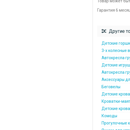
Товар может быт
Гарантия 6 меся
Другие то
Детские горш
3-х колесные 
Автокресла гру
Детские игруш
Автокресла гру
Аксессуары дл
Беговелы
Детские крова
Кроватки-мая
Детские кроват
Комоды
Прогулочные 