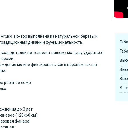
 Pituso Tip-Top выполнена из натуральной березы и
Габа
 традиционный дизайн и функциональность.
Габа
 края деталей не позволят вашему малышу удариться.
порами.
Высо
аждение можно фиксировать как в верхнем так и в
Высо
ии.
.
Высо
е реечное ложе.
Вес 
ожа.
ождения до 3 лет
овневое (120х60 см)
резовая фанера
месяцев