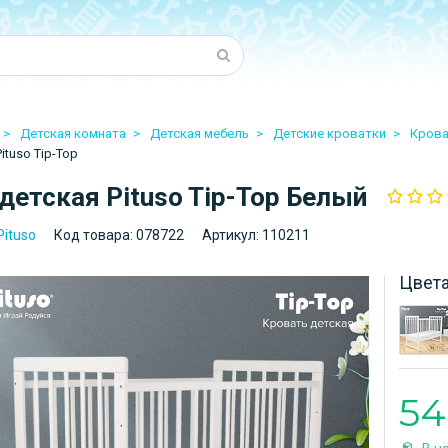
Детская комната
Детская мебель
Детские кроватки
Крова
ituso Tip-Top
детская Pituso Tip-Top Белый
Pituso
Код товара:
078722
Артикул:
110211
Цвет
54