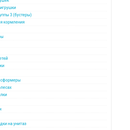
рушек
игрушки
уппы 3 (бустеры)
ля кормления
ры
етей
ки
нсформеры
олесах
алки
и
дки на унитаз