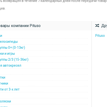
ь возвращен в течение 7 календарных дней после передачи товар
цев.
вары компании Pituso
Дру
ки
Pituso
велосипеды
ппы 0+ (0-13кг)
ки и игры
ппы 2/3 (15-36кг)
я автокресел
тки
тники
и от 3-х лет
коляски