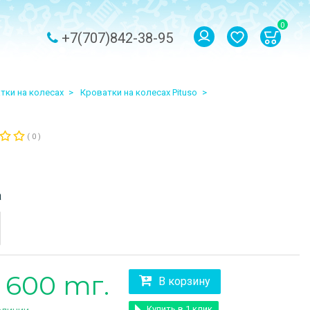
0
+7(707)842-38-95
тки на колесах
Кроватки на колесах Pituso
( 0 )
а
 600 тг.
В корзину
Купить в 1 клик