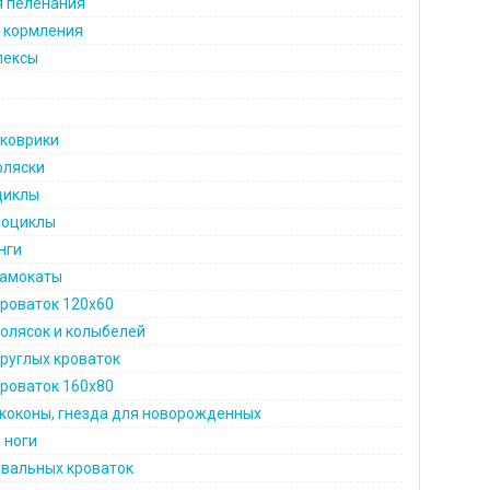
я пеленания
я кормления
лексы
коврики
оляски
циклы
роциклы
нги
самокаты
роваток 120х60
олясок и колыбелей
руглых кроваток
роваток 160х80
коконы, гнезда для новорожденных
 ноги
овальных кроваток