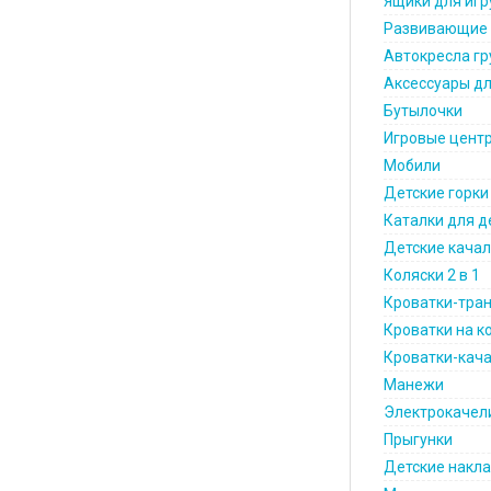
Ящики для иг
Развивающие 
Автокресла гр
Аксессуары д
Бутылочки
Игровые цент
Мобили
Детские горки
Каталки для д
Детские качал
Коляски 2 в 1
Кроватки-тра
Кроватки на к
Кроватки-кач
Манежи
Электрокачел
Прыгунки
Детские накла