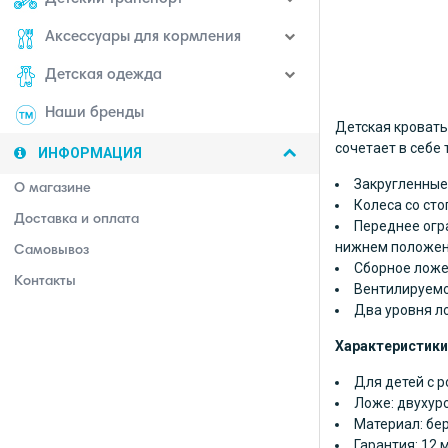
Аксессуары для кормления
Детская одежда
Наши бренды
Детская кровать
сочетает в себе
ИНФОРМАЦИЯ
Закругленные
О магазине
Колеса со сто
Доставка и оплата
Переднее огр
нижнем положен
Самовывоз
Сборное ложе
Контакты
Вентилируемо
Два уровня л
Характеристики
Для детей с р
Ложе: двухур
Материал: бе
Гарантия: 12 