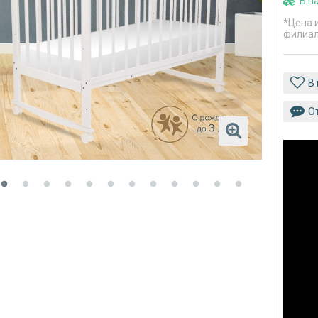
В н
*Цена 
филиа
О