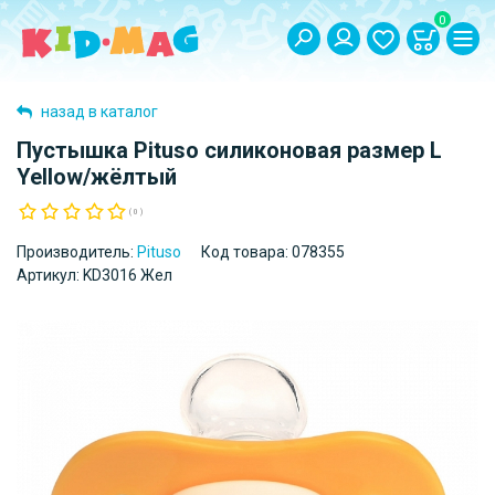
0
назад в каталог
Пустышка Pituso силиконовая размер L
Yellow/жёлтый
( 0 )
Производитель:
Pituso
Код товара:
078355
Артикул:
KD3016 Жел